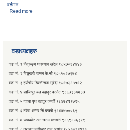
वर्तमान
Read more
about युवराज खत्री क्षत्री
वडाध्यक्षहरु
वडा नं. १ दिव्रुङ्ग घनश्याम खरेल ९८५७०६४४४३
वडा नं. २ ‌‍बिशुखर्क कमल के.सी ९८५१०८७९७४
वडा नं. ३ हर्राचौर डिल्लीराज सुवेदी ९८६७२८५१६२
वडा नं. ४ शान्तिपुर बल बहादुर बस्नेत​ ९८६७३३५७३७
वडा नं. ५ ग्वाघा पृथ बहादुर कार्की ९८४७४२९७९५
वडा नं. ६ हरेवा अम्मर सिं दगामी​ ९८४४७७००६९
वडा नं. ७ ‌‍रुपाकोट अनन्तराम भण्डारी ९८६९८५६३९९
वडा नं. ८ तुराङ्ग फणिन्द्र राज अर्याल ९८५१०१२१११